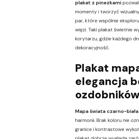
plakat z pinezkami
pozwal
momenty i tworzyć wizualny
par, które wspólnie eksploru
więzi. Taki plakat świetnie
korytarzu, gdzie każdego dn
dekoracyjność.
Plakat mapa
elegancja 
ozdobnikó
Mapa świata czarno-biała
harmonii. Brak koloru nie o
granice i kontrastowe wykońc
plakat dobrze wygląda zaró