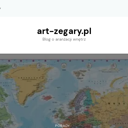
y
art-zegary.pl
Blog o aranżacji wnętrz
PORADY