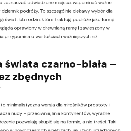
a zaznaczać odwiedzone miejsca, wspominać ważne
 dziennik podróży. To szczególnie ciekawy wybór dla
ją świat, lub rodzin, które traktują podróże jako formę
 wygląda oprawiony w drewnianą ramę i zawieszony w
ia przypomina o wartościach ważniejszych niż
 świata czarno-biała –
bez zbędnych
w
to minimalistyczna wersja dla miłośników prostoty i
znacza nudy – przeciwnie, linie kontynentów, wyraźne
zenie pozwalają skupić się na formie, a nie treści. Taki
wno w nowoczesnych wnętrzach, jak i tych urządzonych