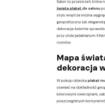
Salon to przestrzeń, która 
świata plakat
do salonu
po
stylu wnętrza można sięgnąć
geopolityczny lub eleganck
dekoracja świetnie sprawdza 
przy stole jadalnianym. Efek
rozmów.
Mapa świata
dekoracja 
W pokoju dziecka
plakat m
stawiać na dokładność geog
kolorowymi zwierzętami, zab
poszczególnych kontynentów.