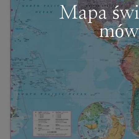
Mapa świa
mówi