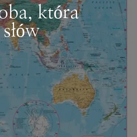
oba, która
 słów